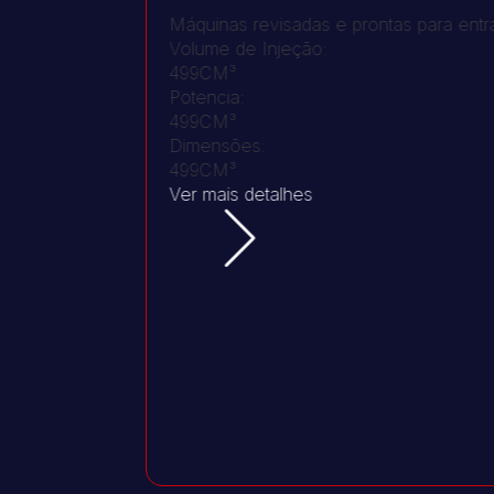
Máquinas revisadas e prontas para entrar
Volume de Injeção:
499CM³
Potencia:
499CM³
Dimensões:
499CM³
Ver mais detalhes