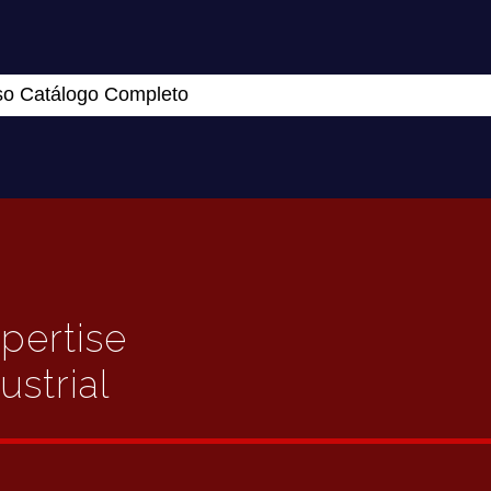
so Catálogo Completo
xpertise
strial